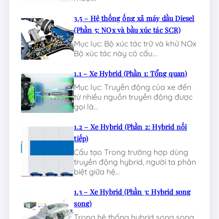
3.5 – Hệ thống ống xả máy dầu Diesel
(Phần 5: NOx và bầu xúc tác SCR)
Mục lục: Bộ xúc tác trữ và khử NOx
Bộ xúc tác này có cấu…
1.1 – Xe Hybrid (Phần 1: Tổng quan)
Mục lục: Truyền động của xe đến
từ nhiều nguồn truyền động được
gọi là…
1.2 – Xe Hybrid (Phần 2: Hybrid nối
tiếp)
Cấu tạo Trong trường hợp dùng
truyền động hybrid, người ta phân
biệt giữa hệ…
1.3 – Xe Hybrid (Phần 3: Hybrid song
song)
Trong hệ thống hybrid song song,