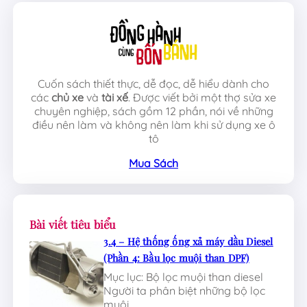
Cuốn sách thiết thực, dễ đọc, dễ hiểu dành cho
các
chủ xe
và
tài xế
. Được viết bởi một thợ sửa xe
chuyên nghiệp, sách gồm 12 phần, nói về những
điều nên làm và không nên làm khi sử dụng xe ô
tô
Mua Sách
Bài viết tiêu biểu
3.4 – Hệ thống ống xả máy dầu Diesel
(Phần 4: Bầu lọc muội than DPF)
Mục lục: Bộ lọc muội than diesel
Người ta phân biệt những bộ lọc
muội…