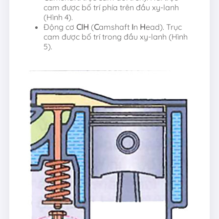
cam được bố trí phía trên đầu xy-lanh
(Hình 4).
Động cơ
CIH
(
C
amshaft
I
n
H
ead). Trục
cam được bố trí trong đầu xy-lanh (Hình
5).