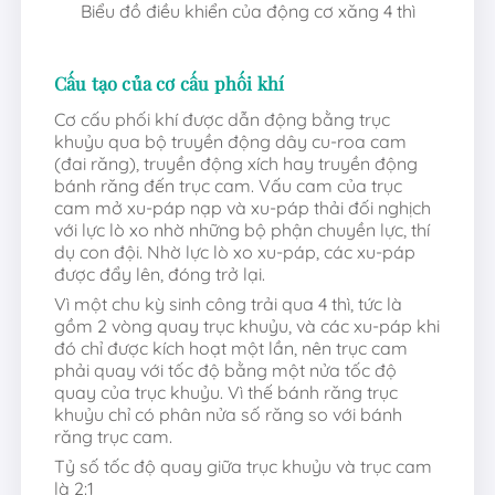
Biểu đồ điều khiển của động cơ xăng 4 thì
Cấu tạo của cơ cấu phối khí
Cơ cấu phối khí được dẫn động bằng trục
khuỷu qua bộ truyền động dây cu-roa cam
(đai răng), truyền động xích hay truyền động
bánh răng đến trục cam. Vấu cam của trục
cam mở xu-páp nạp và xu-páp thải đối nghịch
với lực lò xo nhờ những bộ phận chuyền lực, thí
dụ con đội. Nhờ lực lò xo xu-páp, các xu-páp
được đẩy lên, đóng trở lại.
Vì một chu kỳ sinh công trải qua 4 thì, tức là
gồm 2 vòng quay trục khuỷu, và các xu-páp khi
đó chỉ được kích hoạt một lần, nên trục cam
phải quay với tốc độ bằng một nửa tốc độ
quay của trục khuỷu. Vì thế bánh răng trục
khuỷu chỉ có phân nửa số răng so với bánh
răng trục cam.
Tỷ số tốc độ quay giữa trục khuỷu và trục cam
là 2:1