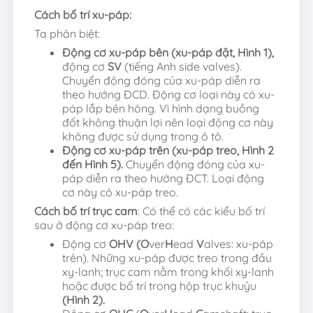
Cách bố trí xu-páp:
Ta phân biệt:
Động cơ xu-páp bên (xu-páp đặt, Hình 1),
động cơ
SV
(tiếng Anh side valves).
Chuyển động đóng của xu-páp diễn ra
theo hướng ĐCD. Động cơ loại này có xu-
páp lắp bên hông. Vì hình dạng buồng
đốt không thuận lợi nên loại động cơ này
không được sử dụng trong ô tô.
Động cơ xu-páp trên (xu-páp treo, Hình 2
đến Hình 5).
Chuyển động đóng của xu-
páp diễn ra theo hướng ĐCT. Loại động
cơ này có xu-páp treo.
Cách bố trí trục cam
: Có thể có các kiểu bố trí
sau ở động cơ xu-páp treo:
Động cơ
OHV (O
ver
H
ead
V
alves: xu-páp
trên). Những xu-páp được treo trong đầu
xy-lanh; trục cam nằm trong khối xy-lanh
hoặc được bố trí trong hộp trục khuỷu
(Hình 2).