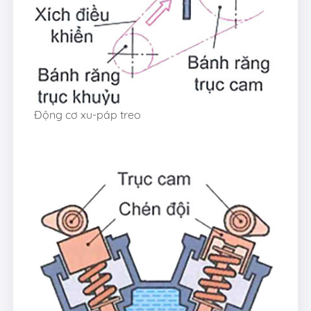
Động cơ xu-páp treo