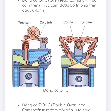
Động cơ
OHC
(
O
ver
H
ead
C
amshaft: trục
cam trên). Trục cam được bố trí phía trên
đầu xy-lanh.
Động cơ OHC
Động cơ
DOHC
(
D
ouble
O
verHead
C
amshaft: trục cam đôi trên). Hai trục