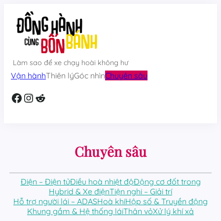
Skip
to
content
Làm sao để xe chạy hoài không hư
Vận hành
Thiên lý
Góc nhìn
Chuyên sâu
Facebook
Instagram
Reddit
Chuyên sâu
Điện – Điện tử
Điều hoà nhiệt độ
Động cơ đốt trong
Hybrid & Xe điện
Tiện nghi – Giải trí
Hỗ trợ người lái – ADAS
Hoà khí
Hộp số & Truyền động
Khung gầm & Hệ thống lái
Thân vỏ
Xử lý khí xả