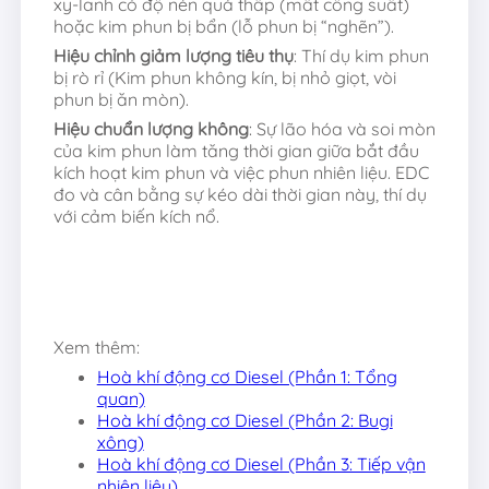
xy-lanh có độ nén quá thấp (mất công suất)
hoặc kim phun bị bẩn (lỗ phun bị “nghẽn”).
Hiệu chỉnh giảm lượng tiêu thụ
: Thí dụ kim phun
bị rò rỉ (Kim phun không kín, bị nhỏ giọt, vòi
phun bị ăn mòn).
Hiệu chuẩn lượng không
: Sự lão hóa và soi mòn
của kim phun làm tăng thời gian giữa bắt đầu
kích hoạt kim phun và việc phun nhiên liệu. EDC
đo và cân bằng sự kéo dài thời gian này, thí dụ
với cảm biến kích nổ.
Xem thêm:
Hoà khí động cơ Diesel (Phần 1: Tổng
quan)
Hoà khí động cơ Diesel (Phần 2: Bugi
xông)
Hoà khí động cơ Diesel (Phần 3: Tiếp vận
nhiên liệu)