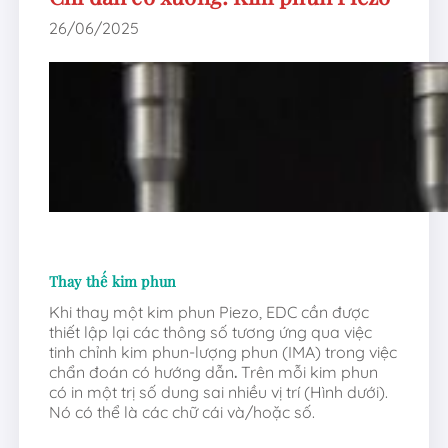
26/06/2025
Thay thế kim phun
Khi thay một kim phun Piezo, EDC cần được
thiết lập lại các thông số tương ứng qua việc
tinh chỉnh kim phun-lượng phun (IMA) trong việc
chẩn đoán có hướng dẫn
.
Trên mỗi kim phun
có in một trị số dung sai nhiều vị trí (Hình dưới).
Nó có thể là các chữ cái và/hoặc số.