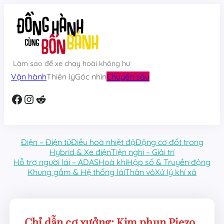
Skip
to
content
Làm sao để xe chạy hoài không hư
Vận hành
Thiên lý
Góc nhìn
Chuyên sâu
Facebook
Instagram
Reddit
Điện – Điện tử
Điều hoà nhiệt độ
Động cơ đốt trong
Hybrid & Xe điện
Tiện nghi – Giải trí
Hỗ trợ người lái – ADAS
Hoà khí
Hộp số & Truyền động
Khung gầm & Hệ thống lái
Thân vỏ
Xử lý khí xả
Chỉ dẫn cơ xưởng: Kim phun Piezo