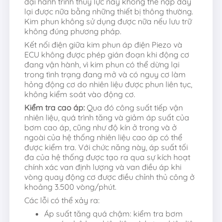
đại hành trình thuỷ lực này không thể nạp đầy
lại được nữa bằng những thiết bị thông thường.
Kim phun không sử dụng được nữa nếu lưu trữ
không đúng phương pháp.
Kết nối điện giữa kim phun áp điện Piezo và
ECU không được phép gián đoạn khi động cơ
đang vận hành, vì kim phun có thể dừng lại
trong tình trạng đang mở và có nguy cơ làm
hỏng động cơ do nhiên liệu được phun liên tục,
không kiểm soát vào động cơ.
Kiểm tra cao áp:
Qua đó công suất tiếp vận
nhiên liệu, quá trình tăng và giảm áp suất của
bơm cao áp, cũng như độ kín ở trong và ở
ngoài của hệ thống nhiên liệu cao áp có thể
được kiểm tra. Với chức năng này, áp suất tối
đa của hệ thống được tạo ra qua sự kích hoạt
chính xác van định lượng và van điều áp khi
vòng quay động cơ được điều chỉnh thủ công ở
khoảng 3.500 vòng/phút.
Các lỗi có thể xảy ra:
Áp suất tăng quá chậm: kiểm tra bơm