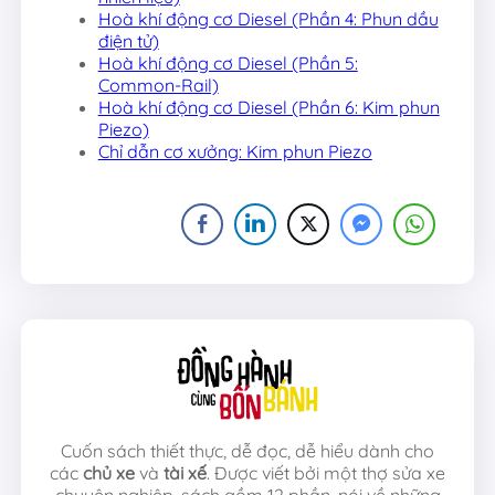
Hoà khí động cơ Diesel (Phần 4: Phun dầu
điện tử)
Hoà khí động cơ Diesel (Phần 5:
Common-Rail)
Hoà khí động cơ Diesel (Phần 6: Kim phun
Piezo)
Chỉ dẫn cơ xưởng: Kim phun Piezo
Cuốn sách thiết thực, dễ đọc, dễ hiểu dành cho
các
chủ xe
và
tài xế
. Được viết bởi một thợ sửa xe
chuyên nghiệp, sách gồm 12 phần, nói về những