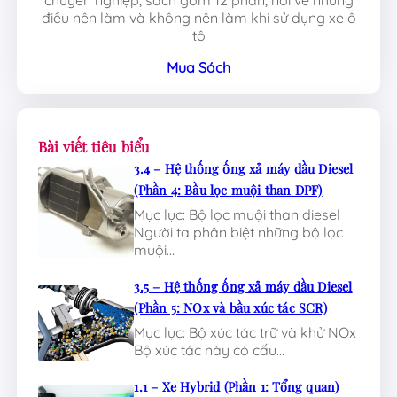
điều nên làm và không nên làm khi sử dụng xe ô
tô
Mua Sách
Bài viết tiêu biểu
3.4 – Hệ thống ống xả máy dầu Diesel
(Phần 4: Bầu lọc muội than DPF)
Mục lục: Bộ lọc muội than diesel
Người ta phân biệt những bộ lọc
muội…
3.5 – Hệ thống ống xả máy dầu Diesel
(Phần 5: NOx và bầu xúc tác SCR)
Mục lục: Bộ xúc tác trữ và khử NOx
Bộ xúc tác này có cấu…
1.1 – Xe Hybrid (Phần 1: Tổng quan)