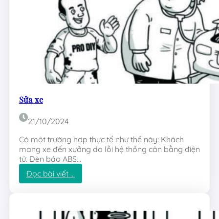
Sửa xe
21/10/2024
Có một trường hợp thực tế như thế này: Khách
mang xe đến xưởng do lỗi hệ thống cân bằng điện
tử. Đèn báo ABS…
:
Đọc bài viết …
S
ử
a
x