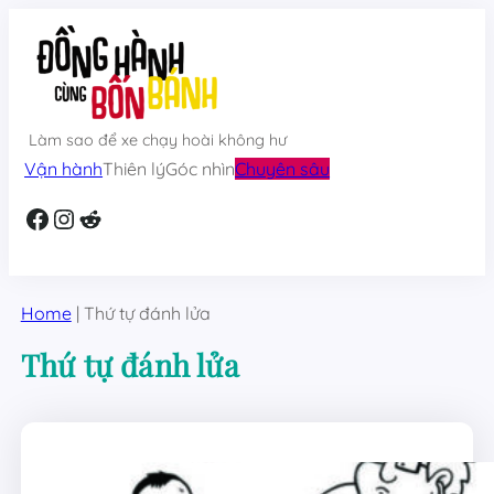
Skip
to
content
Làm sao để xe chạy hoài không hư
Vận hành
Thiên lý
Góc nhìn
Chuyên sâu
Facebook
Instagram
Reddit
Home
|
Thứ tự đánh lửa
Thứ tự đánh lửa