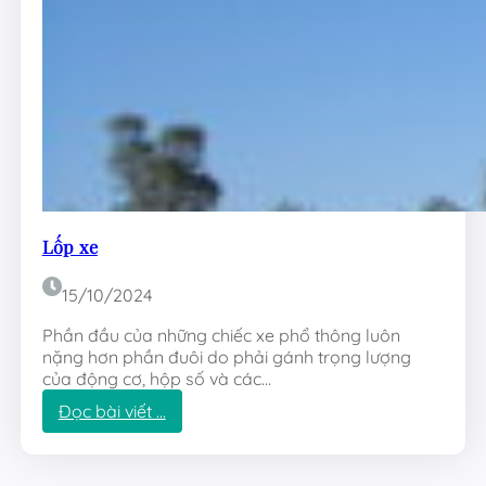
h
í
Lốp xe
15/10/2024
Phần đầu của những chiếc xe phổ thông luôn
nặng hơn phần đuôi do phải gánh trọng lượng
của động cơ, hộp số và các…
:
Đọc bài viết …
L
ố
p