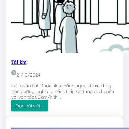
e
Túi khí
21/10/2024
Lực quán tính được hình thành ngay khi xe chạy
trên đường, nghĩa là nếu chiếc xe đang di chuyển
với vận tốc 80km/h thì…
:
Đọc bài viết …
T
ú
i
k