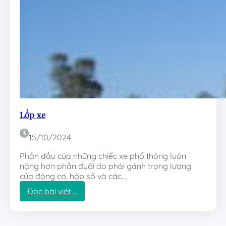
h
í
Lốp xe
15/10/2024
Phần đầu của những chiếc xe phổ thông luôn
nặng hơn phần đuôi do phải gánh trọng lượng
của động cơ, hộp số và các…
:
Đọc bài viết …
L
ố
p