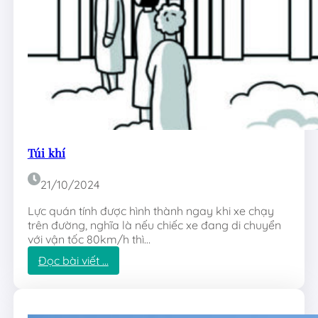
e
Túi khí
21/10/2024
Lực quán tính được hình thành ngay khi xe chạy
trên đường, nghĩa là nếu chiếc xe đang di chuyển
với vận tốc 80km/h thì…
:
Đọc bài viết …
T
ú
i
k