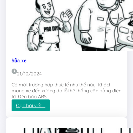
Sửa xe
21/10/2024
Có một trường hợp thực tế như thế này: Khách
mang xe đến xưởng do lỗi hệ thống cân bằng điện
tử. Đèn báo ABS…
:
Đọc bài viết …
S
ử
a
x