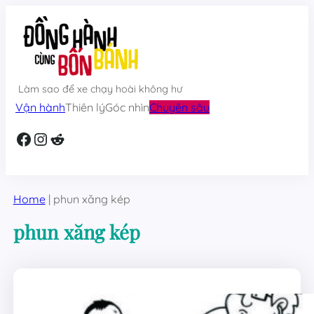
Skip
to
content
Làm sao để xe chạy hoài không hư
Vận hành
Thiên lý
Góc nhìn
Chuyên sâu
Facebook
Instagram
Reddit
Home
|
phun xăng kép
phun xăng kép