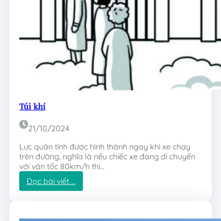
e
Túi khí
21/10/2024
Lực quán tính được hình thành ngay khi xe chạy
trên đường, nghĩa là nếu chiếc xe đang di chuyển
với vận tốc 80km/h thì…
:
Đọc bài viết …
T
ú
i
k