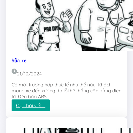
Sửa xe
21/10/2024
Có một trường hợp thực tế như thế này: Khách
mang xe đến xưởng do lỗi hệ thống cân bằng điện
tử. Đèn báo ABS…
:
Đọc bài viết …
S
ử
a
x