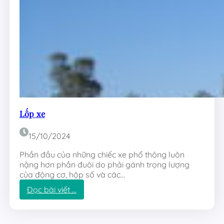
h
í
Lốp xe
15/10/2024
Phần đầu của những chiếc xe phổ thông luôn
nặng hơn phần đuôi do phải gánh trọng lượng
của động cơ, hộp số và các…
:
Đọc bài viết …
L
ố
p