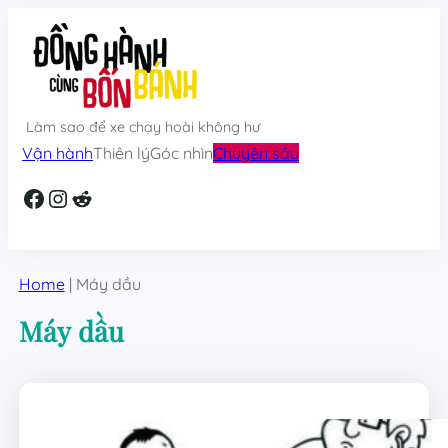
Skip
to
content
Làm sao để xe chạy hoài không hư
Vận hành
Thiên lý
Góc nhìn
Chuyên sâu
Facebook
Instagram
Reddit
Home
|
Máy dầu
Máy dầu