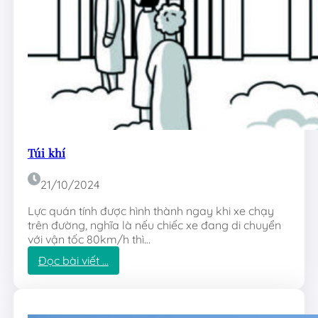
e
Túi khí
21/10/2024
Lực quán tính được hình thành ngay khi xe chạy
trên đường, nghĩa là nếu chiếc xe đang di chuyển
với vận tốc 80km/h thì…
:
Đọc bài viết …
T
ú
i
k