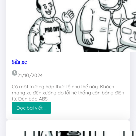
Sửa xe
21/10/2024
Có một trường hợp thực tế như thế này: Khách
mang xe đến xưởng do lỗi hệ thống cân bằng điện
tử. Đèn báo ABS…
:
Đọc bài viết …
S
ử
a
x