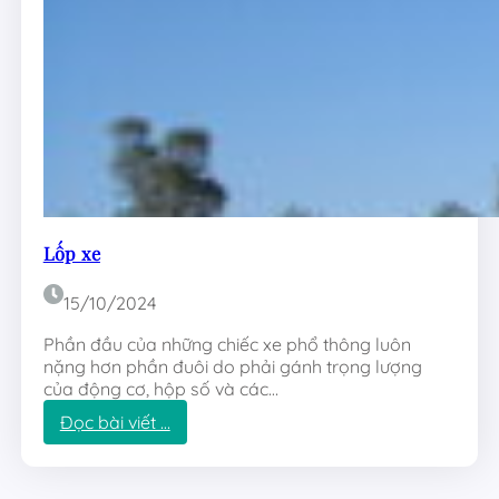
h
í
Lốp xe
15/10/2024
Phần đầu của những chiếc xe phổ thông luôn
nặng hơn phần đuôi do phải gánh trọng lượng
của động cơ, hộp số và các…
:
Đọc bài viết …
L
ố
p