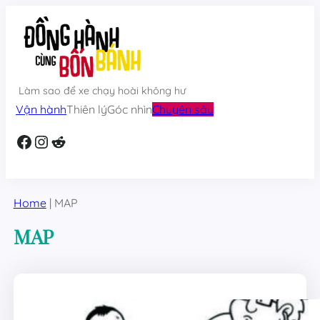
Skip
to
content
Làm sao để xe chạy hoài không hư
Vận hành
Thiên lý
Góc nhìn
Chuyên sâu
Facebook
Instagram
Reddit
Home
|
MAP
MAP