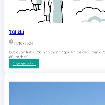
Túi khí
21/10/2024
Lực quán tính được hình thành ngay khi xe chạy trên đườ
80km/h thì…
:
Đọc bài viết …
T
ú
i
k
h
í