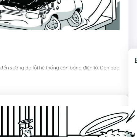
đến xưởng do lỗi hệ thống cân bằng điện tử. Đèn báo