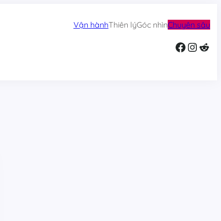
Vận hành
Thiên lý
Góc nhìn
Chuyên sâu
Facebook
Instagram
Reddit