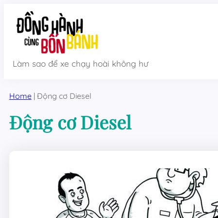
Skip
to
content
Làm sao để xe chạy hoài không hư
Home
|
Động cơ Diesel
Động cơ Diesel