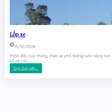
Lốp xe
15/10/2024
Phần đầu của những chiếc xe phổ thông luôn nặng hơn 
số và các…
:
Đọc bài viết …
L
ố
p
x
e