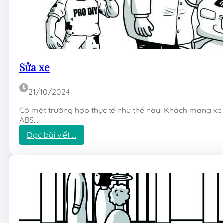
Sửa xe
21/10/2024
Có một trường hợp thực tế như thế này: Khách mang xe 
ABS…
:
Đọc bài viết …
S
ử
a
x
e