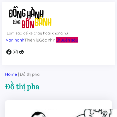
Skip
to
content
Làm sao để xe chạy hoài không hư
Vận hành
Thiên lý
Góc nhìn
Chuyên sâu
Facebook
Instagram
Reddit
Home
|
Đồ thị pha
Đồ thị pha