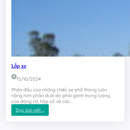
h
í
Lốp xe
15/10/2024
Phần đầu của những chiếc xe phổ thông luôn
nặng hơn phần đuôi do phải gánh trọng lượng
của động cơ, hộp số và các…
:
Đọc bài viết …
L
ố
p