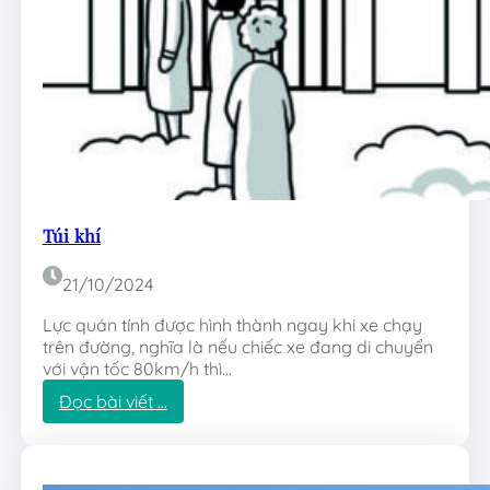
e
Túi khí
21/10/2024
Lực quán tính được hình thành ngay khi xe chạy
trên đường, nghĩa là nếu chiếc xe đang di chuyển
với vận tốc 80km/h thì…
:
Đọc bài viết …
T
ú
i
k