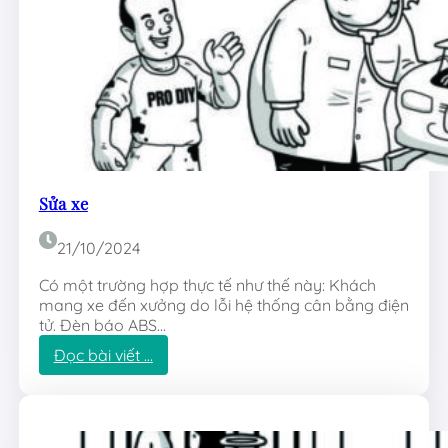
Sửa xe
21/10/2024
Có một trường hợp thực tế như thế này: Khách
mang xe đến xưởng do lỗi hệ thống cân bằng điện
tử. Đèn báo ABS…
:
Đọc bài viết …
S
ử
a
x