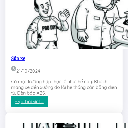
Sửa xe
21/10/2024
Có một trường hợp thực tế như thế này: Khách
mang xe đến xưởng do lỗi hệ thống cân bằng điện
tử. Đèn báo ABS…
:
Đọc bài viết …
S
ử
a
x