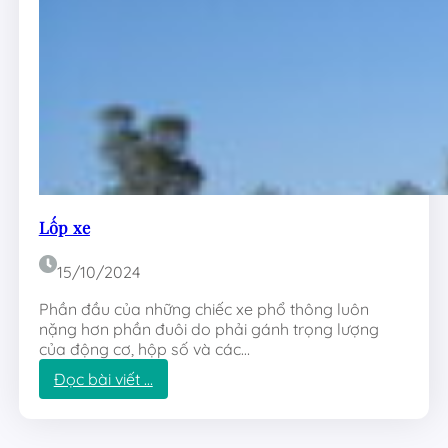
h
í
Lốp xe
15/10/2024
Phần đầu của những chiếc xe phổ thông luôn
nặng hơn phần đuôi do phải gánh trọng lượng
của động cơ, hộp số và các…
:
Đọc bài viết …
L
ố
p