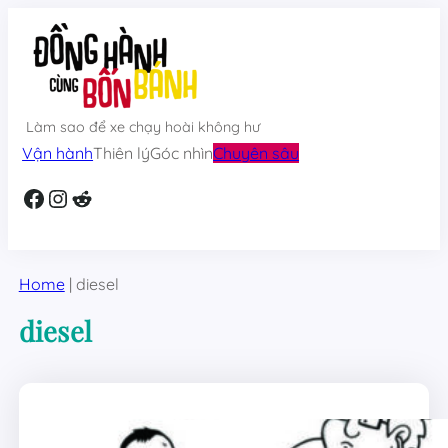
Skip
to
content
Làm sao để xe chạy hoài không hư
Vận hành
Thiên lý
Góc nhìn
Chuyên sâu
Facebook
Instagram
Reddit
Home
|
diesel
diesel