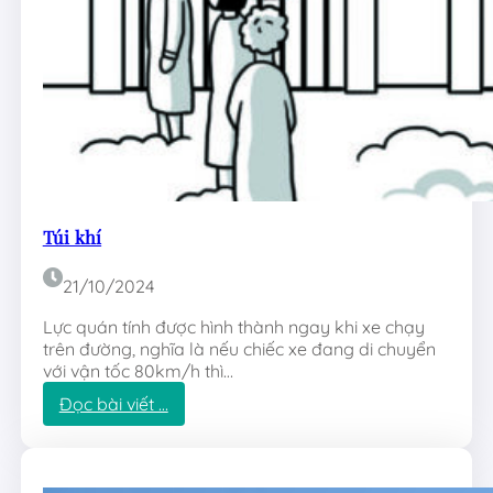
e
Túi khí
21/10/2024
Lực quán tính được hình thành ngay khi xe chạy
trên đường, nghĩa là nếu chiếc xe đang di chuyển
với vận tốc 80km/h thì…
:
Đọc bài viết …
T
ú
i
k