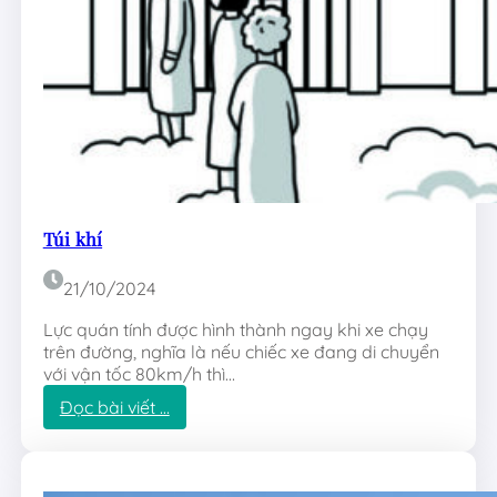
e
Túi khí
21/10/2024
Lực quán tính được hình thành ngay khi xe chạy
trên đường, nghĩa là nếu chiếc xe đang di chuyển
với vận tốc 80km/h thì…
:
Đọc bài viết …
T
ú
i
k