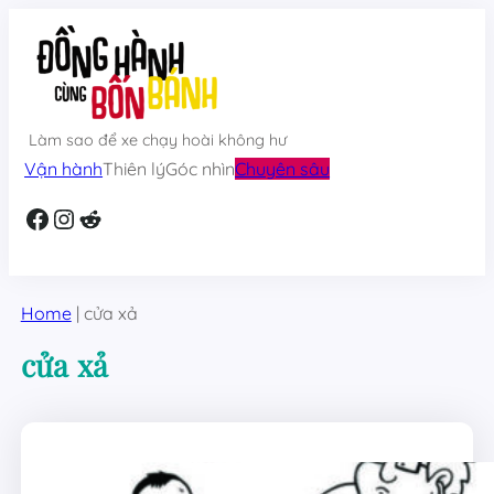
Skip
to
content
Làm sao để xe chạy hoài không hư
Vận hành
Thiên lý
Góc nhìn
Chuyên sâu
Facebook
Instagram
Reddit
Home
|
cửa xả
cửa xả