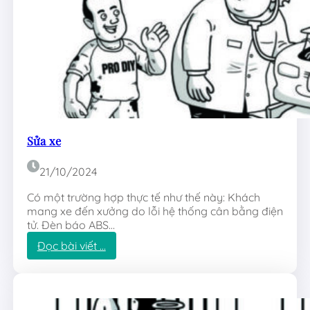
Sửa xe
21/10/2024
Có một trường hợp thực tế như thế này: Khách
mang xe đến xưởng do lỗi hệ thống cân bằng điện
tử. Đèn báo ABS…
:
Đọc bài viết …
S
ử
a
x