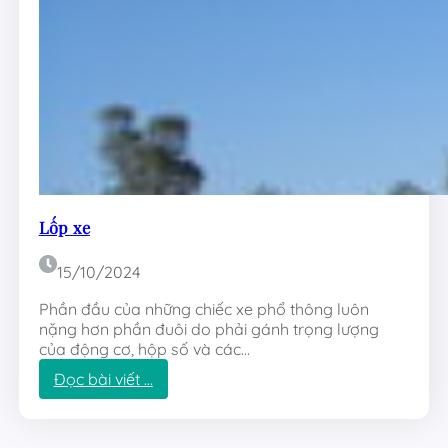
h
í
Lốp xe
15/10/2024
Phần đầu của những chiếc xe phổ thông luôn
nặng hơn phần đuôi do phải gánh trọng lượng
của động cơ, hộp số và các…
:
Đọc bài viết …
L
ố
p