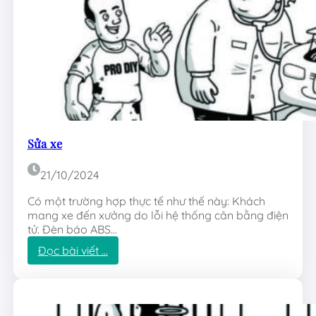
Sửa xe
21/10/2024
Có một trường hợp thực tế như thế này: Khách
mang xe đến xưởng do lỗi hệ thống cân bằng điện
tử. Đèn báo ABS…
:
Đọc bài viết …
S
ử
a
x