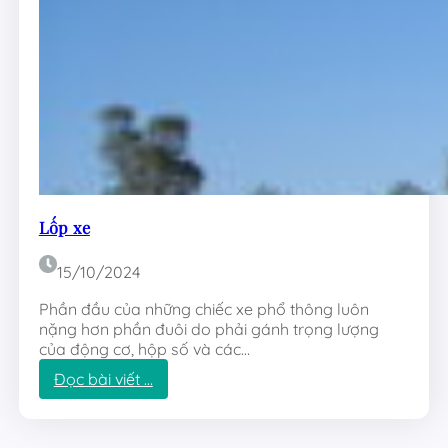
h
í
Lốp xe
15/10/2024
Phần đầu của những chiếc xe phổ thông luôn
nặng hơn phần đuôi do phải gánh trọng lượng
của động cơ, hộp số và các…
:
Đọc bài viết …
L
ố
p