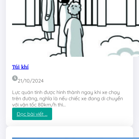
e
Túi khí
21/10/2024
Lực quán tính được hình thành ngay khi xe chạy
trên đường, nghĩa là nếu chiếc xe đang di chuyển
với vận tốc 80km/h thì…
:
Đọc bài viết …
T
ú
i
k