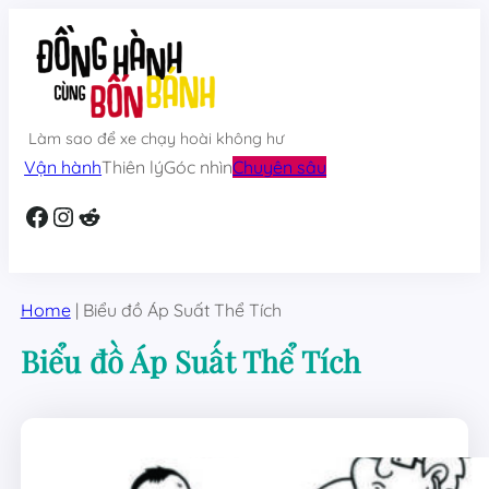
Skip
to
content
Làm sao để xe chạy hoài không hư
Vận hành
Thiên lý
Góc nhìn
Chuyên sâu
Facebook
Instagram
Reddit
Home
|
Biểu đồ Áp Suất Thể Tích
Biểu đồ Áp Suất Thể Tích