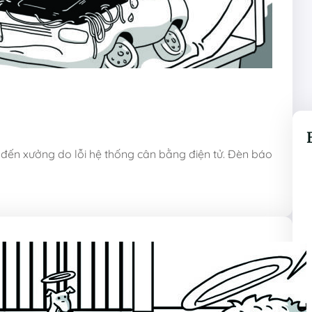
đến xưởng do lỗi hệ thống cân bằng điện tử. Đèn báo