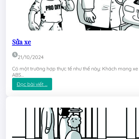
Sửa xe
21/10/2024
Có một trường hợp thực tế như thế này: Khách mang xe 
ABS…
:
Đọc bài viết …
S
ử
a
x
e