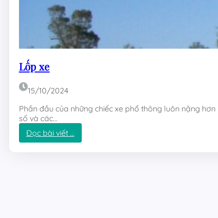
Lốp xe
15/10/2024
Phần đầu của những chiếc xe phổ thông luôn nặng hơn 
số và các…
:
Đọc bài viết …
L
ố
p
x
e