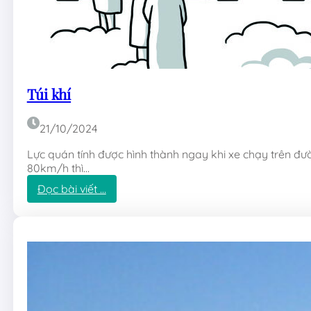
Túi khí
21/10/2024
Lực quán tính được hình thành ngay khi xe chạy trên đườ
80km/h thì…
:
Đọc bài viết …
T
ú
i
k
h
í