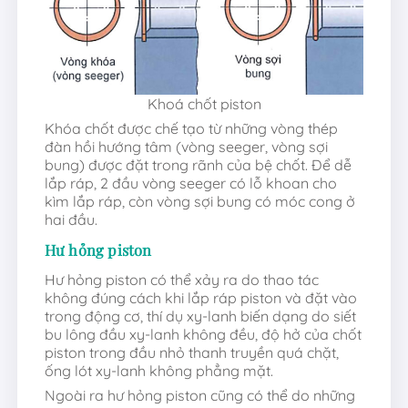
Khoá chốt piston
Khóa chốt được chế tạo từ những vòng thép
đàn hồi hướng tâm (vòng seeger, vòng sợi
bung) được đặt trong rãnh của bệ chốt. Để dễ
lắp ráp, 2 đầu vòng seeger có lỗ khoan cho
kìm lắp ráp, còn vòng sợi bung có móc cong ở
hai đầu.
Hư hỏng piston
Hư hỏng piston có thể xảy ra do thao tác
không đúng cách khi lắp ráp piston và đặt vào
trong động cơ, thí dụ xy-lanh biến dạng do siết
bu lông đầu xy-lanh không đều, độ hở của chốt
piston trong đầu nhỏ thanh truyền quá chặt,
ống lót xy-lanh không phẳng mặt.
Ngoài ra hư hỏng piston cũng có thể do những