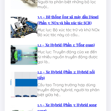
Người ta phân biệt những bộ lọc
muội…
3.5 – Hệ thống ống xả máy dầu Diesel
(Phần 5: NOx và bầu xúc tác SCR)
Mục lục: Bộ xúc tác trữ và khử NOx
Bộ xúc tác này có cấu…
1.1 – Xe Hybrid (Phần 1: Tổng quan)
Mục lục: Truyền động của xe đến
từ nhiều nguồn truyền động được
gọi là…
1.2 – Xe Hybrid (Phần 2: Hybrid nối
tiếp)
Cấu tạo Trong trường hợp dùng
truyền động hybrid, người ta phân
biệt giữa hệ…
1.3 – Xe Hybrid (Phần 3: Hybrid song
song)