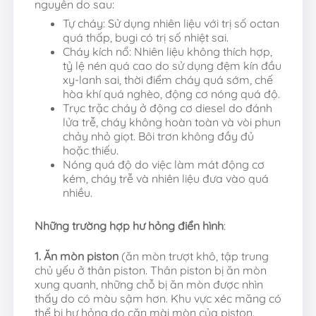
nguyên do sau:
Tự cháy: Sử dụng nhiên liệu với trị số octan
quá thấp, bugi có trị số nhiệt sai.
Cháy kích nổ: Nhiên liệu không thích hợp,
tỷ lệ nén quá cao do sử dụng đệm kín đầu
xy-lanh sai, thời điểm cháy quá sớm, chế
hòa khí quá nghèo, động cơ nóng quá độ.
Trục trặc cháy ở động cơ diesel do đánh
lửa trễ, cháy không hoàn toàn và vòi phun
chảy nhỏ giọt. Bôi trơn không đầy đủ
hoặc thiếu.
Nóng quá độ do việc làm mát động cơ
kém, cháy trễ và nhiên liệu đưa vào quá
nhiều.
Những trường hợp hư hỏng điển hình
:
1. Ăn mòn piston
(ăn mòn trượt khô, tập trung
chủ yếu ở thân piston. Thân piston bị ăn mòn
xung quanh, những chỗ bị ăn mòn được nhìn
thấy do có màu sậm hơn. Khu vực xéc măng có
thể bị hư hỏng do cặn mài mòn của piston.