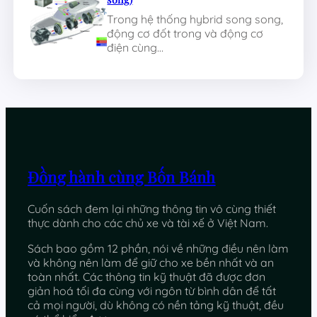
Trong hệ thống hybrid song song,
động cơ đốt trong và động cơ
điện cùng…
Đồng hành cùng Bốn Bánh
Cuốn sách đem lại những thông tin vô cùng thiết
thực dành cho các chủ xe và tài xế ở Việt Nam.
Sách bao gồm 12 phần, nói về những điều nên làm
và không nên làm để giữ cho xe bền nhất và an
toàn nhất. Các thông tin kỹ thuật đã được đơn
giản hoá tối đa cùng với ngôn từ bình dân để tất
cả mọi người, dù không có nền tảng kỹ thuật, đều