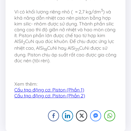
3
Vì có khối lượng riêng nhỏ ( ≈ 2,7 kg/dm
) và
khả năng dẫn nhiệt cao nên piston bằng hợp
kim silic- nhôm được sử dụng. Thành phần silic
càng cao thì độ giãn nở nhiệt và hao mòn càng
ít. Piston phần lớn được chế tạo từ hợp kim
AlSil
CuN qua đúc khuôn. Để chịu được ứng lực
2
nhiệt cao, AlSi
CuNi hay AlSi
CuNi được sử
18
25
dụng. Piston chịu áp suất rất cao được gia công
đúc nén (tôi rèn).
Xem thêm:
Cấu tạo động cơ: Piston (Phần 1)
Cấu tạo động cơ: Piston (Phần 2)