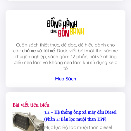
Cuốn sách thiết thực, dễ đọc, dễ hiểu dành cho
các
chủ xe
và
tài xế
. Được viết bởi một thợ sửa xe
chuyên nghiệp, sách gồm 12 phần, nói về những
điều nên làm và không nên làm khi sử dụng xe ô
tô
Mua Sách
Bài viết tiêu biểu
3.4 – Hệ thống ống xả máy dầu Diesel
(Phần 4: Bầu lọc muội than DPF)
Mục lục: Bộ lọc muội than diesel