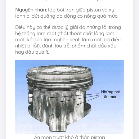
Nguyên nhân:
lớp bôi trơn giữa piston và xy-
lanh bị đứt quãng do động cơ nóng quá mức.
Điều này có thể được lý giải do những lỗi trong
hệ thống làm mát (thất thoát chất lỏng làm
mát, kết tủa làm nghẽn kênh làm mát, bộ điều
nhiệt bị lỗi), đánh lửa trễ, phẩm chất dầu xấu
hay dầu quá ít.
Ăn mòn trượt khô ở thân piston