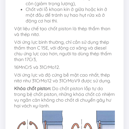
côn (giảm trọng lượng),
Chốt với lỗ khoan kín ở giữa hoặc kín ở
một đầu để tránh sự hao hụt rửa xả ở
động cơ hai thì.
Vật liệu chế tạo chốt piston là thép thẩm than
và thép nitơ.
Với ứng lực bình thường, chỉ cần sử dụng thép
thấm than C 15E, với động cơ xăng và diesel
chịu ứng lực cao hơn, người ta dùng thép thấm
than 17Cr3,
16MnCr5 và 31CrMo12.
Với ứng lực và độ cứng bề mặt cao nhất, thép
nitơ như 31CrMo12 và 31CrMoV9 được sử dụng.
Khóa chốt piston:
Do chốt piston lắp tự do
trong bệ chốt piston, những khóa chốt có nhiệm
vụ ngăn cản không cho chốt di chuyển gây hư
hại vách xy-lanh.