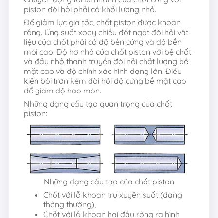
piston đòi hỏi phải có khối lượng nhỏ.
Để giảm lực gia tốc, chốt piston được khoan
rỗng. Ứng suất xoay chiều đột ngột đòi hỏi vật
liệu của chốt phải có độ bền cứng và độ bền
mỏi cao. Độ hở nhỏ của chốt piston với bệ chốt
và đầu nhỏ thanh truyền đòi hỏi chất lượng bề
mặt cao và độ chính xác hình dạng lớn. Điều
kiện bôi trơn kém đòi hỏi độ cứng bề mặt cao
để giảm độ hao mòn.
Những dạng cấu tạo quan trọng của chốt
piston:
Những dạng cấu tạo của chốt piston
Chốt với lỗ khoan trụ xuyên suốt (dạng
thông thường),
Chốt với lỗ khoan hai đầu rộng ra hình